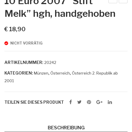
10 Euro 2007 “Stift
0
0
Melk” hgh, handgehoben
Eur
Eur
o
o
€
18,90
20
20
06
07
NICHT VORRÄTIG
“Be
“St.
ned
Pau
ARTIKELNUMMER:
20242
iktin
l im
KATEGORIEN:
,
,
erst
Lav
Münzen
Österreich
Österreich 2. Republik ab
2001
ift
antt
Göt
al”
twe
hgh
TEILEN SIE DIESES PRODUKT
ig”
,
hgh
han
,
dge
BESCHREIBUNG
han
hob