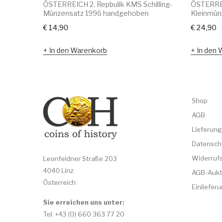
ÖSTERREICH 2. Repbulik KMS Schilling-
ÖSTERREI
Münzensatz 1996 handgehoben
Kleinmün
€
14,90
€
24,90
In den Warenkorb
In den 
Shop
AGB
Lieferung
Datensch
Widerruf
Leonfeldner Straße 203
4040 Linz
AGB-Aukt
Österreich
Einliefe
Sie erreichen uns unter:
Tel: +43 (0) 660 363 77 20