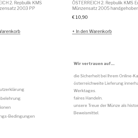
CH 2. Repbulik KMS
ÖSTERREICH 2. Repbulik KMS E
zensatz 2003 PP
Münzensatz 2005 handgehobe
€
10,90
Warenkorb
In den Warenkorb
Wir vertrauen auf…
die Sicherheit bei Ihrem Online-Ka
österreichweite Lieferung innerh
utzerklärung
Werktages.
faires Handeln.
sbelehrung
unsere Treue der Münze als histo
ionen
Beweismittel.
rungs-Bedingungen