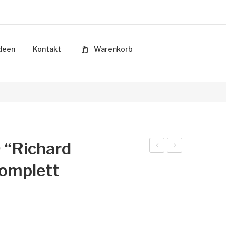
deen
Kontakt
Warenkorb
 “Richard
0
0
omplett
Eur
Eur
o
o
201
201
0
0