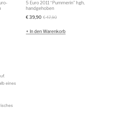
uro-
5 Euro 2011 “Pummerin” hgh,
20 Euro 2
n
handgehoben
€
81,90
Ursprünglicher
Aktueller
€
39,90
€
47,90
Preis
Preis
In den 
In den Warenkorb
war:
ist:
€ 47,90
€ 39,90.
uf.
alb eines
risches