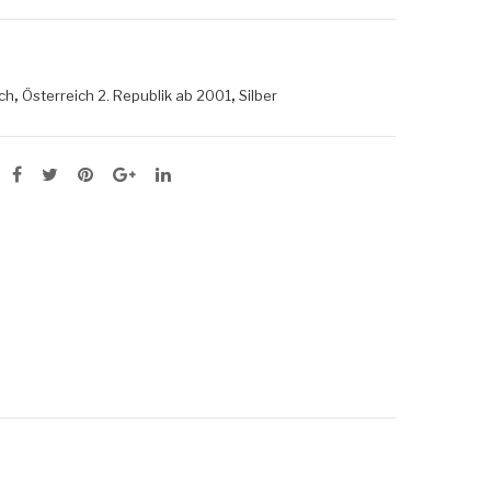
“De
“Ka
r
rl
Erz
der
,
,
ch
Österreich 2. Republik ab 2001
Silber
ber
Gro
g”
ße
ko
im
mpl
Unt
ett
ers
ber
g”
ko
mpl
ett